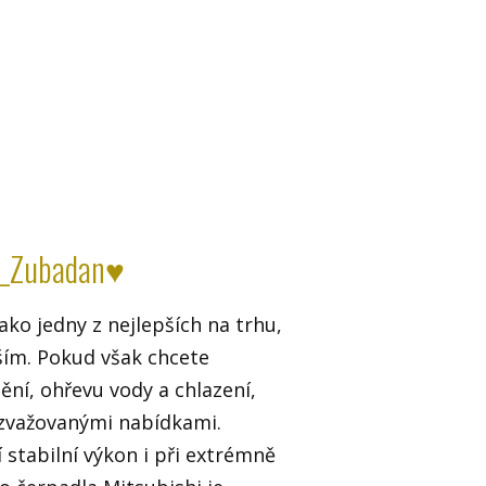
e_Zubadan♥
ko jedny z nejlepších na trhu,
ším. Pokud však chcete
ění, ohřevu vody a chlazení,
 zvažovanými nabídkami.
stabilní výkon i při extrémně