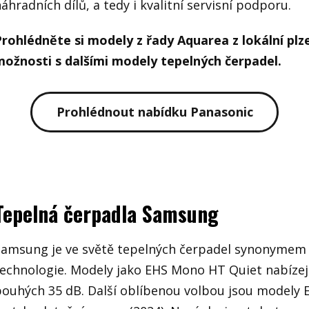
áhradních dílů, a tedy i kvalitní servisní podporu.
Prohlédněte si modely z řady Aquarea z lokální pl
možnosti s dalšími modely tepelných čerpadel.
Prohlédnout nabídku Panasonic
Tepelná čerpadla Samsung
Samsung je ve světě tepelných čerpadel synonymem 
echnologie. Modely jako EHS Mono HT Quiet nabízejí 
pouhých 35 dB. Další oblíbenou volbou jsou modely