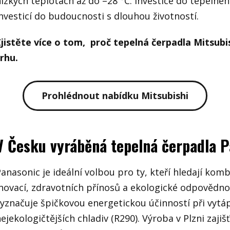
ízkých teplotách až do –28 °C. Investice do tepelnéh
nvesticí do budoucnosti s dlouhou životností.
Zjistěte více o tom, proč tepelná čerpadla Mitsub
trhu.
Prohlédnout nabídku Mitsubishi
V Česku vyráběná tepelná čerpadla 
anasonic je ideální volbou pro ty, kteří hledají kom
inovací, zdravotních přínosů a ekologické odpovědno
yznačuje špičkovou energetickou účinností při vytáp
ejekologičtějších chladiv (R290). Výroba v Plzni zaji