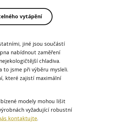
telného vytápění
atními, jiné jsou součástí
hopna nabídnout zaměření
nejekologičtější chladiva.
 to jsme při výběru mysleli.
, které zajistí maximální
nabízené modely mohou lišit
výrobnách vyžadující robustní
nás kontaktujte
.