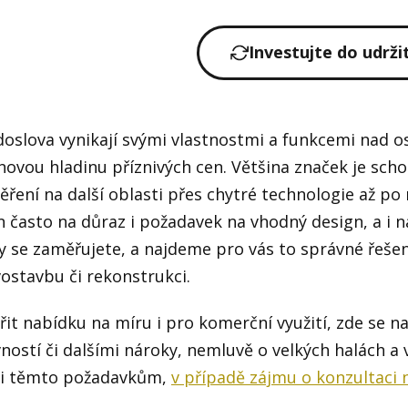
Investujte do udrži
oslova vynikají svými vlastnostmi a funkcemi nad ost
novou hladinu příznivých cen. Většina značek je sc
ěření na další oblasti přes chytré technologie až po 
n často na důraz i požadavek na vhodný design, a i na
 se zaměřujete, a najdeme pro vás to správné řešení
ostavbu či rekonstrukci.
řit nabídku na míru i pro komerční využití, zde se 
ností či dalšími nároky, nemluvě o velkých halách a 
t i těmto požadavkům,
v případě zájmu o konzultaci 