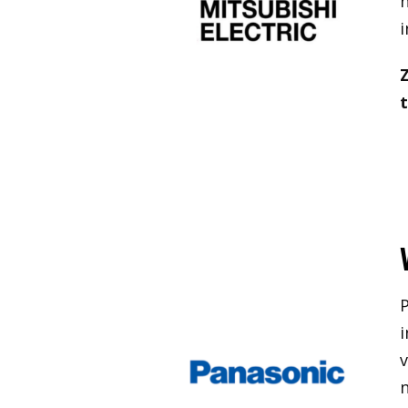
n
i
P
v
n