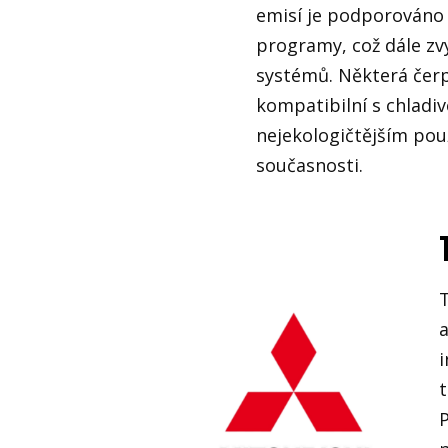
emisí je podporováno
programy, což dále zvy
systémů. Některá čerp
kompatibilní s chladiv
nejekologičtějším po
současnosti.
T
i