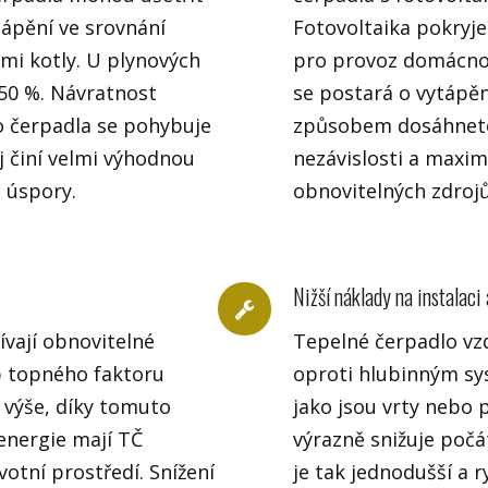
tápění ve srovnání
Fotovoltaika pokryje
ými kotly. U plynových
pro provoz domácnos
 50 %. Návratnost
se postará o vytápěn
o čerpadla se pohybuje
způsobem dosáhnete
ěj činí velmi výhodnou
nezávislosti a maximá
 úspory.
obnovitelných zdrojů
Nižší náklady na instalaci
ívají obnovitelné
Tepelné čerpadlo vz
ip topného faktoru
oproti hlubinným s
i výše, díky tomuto
jako jsou vrty nebo 
nergie mají TČ
výrazně snižuje počát
otní prostředí. Snížení
je tak jednodušší a ry