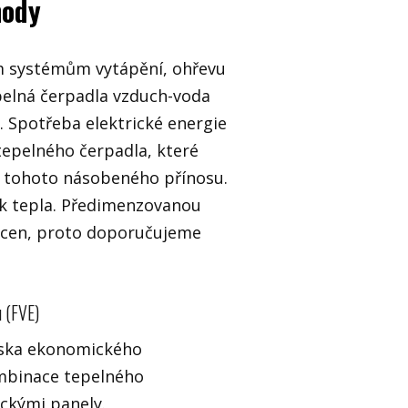
hody
ím systémům vytápění, ohřevu
epelná čerpadla vzduch-voda
z. Spotřeba elektrické energie
epelného čerpadla, které
u tohoto násobeného přínosu.
ek tepla. Předimenzovanou
ucen, proto doporučujeme
u (FVE)
diska ekonomického
ombinace tepelného
ickými panely.