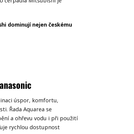
o čerpadla Mitsubishi je
ishi dominují nejen českému
Panasonic
binaci úspor, komfortu,
sti. Řada Aquarea se
ění a ohřevu vodu i při použití
šťuje rychlou dostupnost