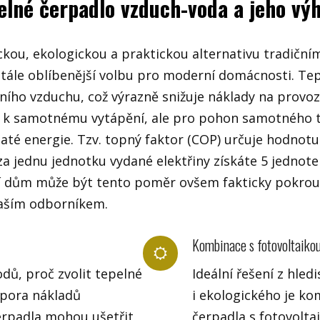
elné čerpadlo vzduch-voda a jeho vý
kou, ekologickou a praktickou alternativu tradičn
ní stále oblíbenější volbu pro moderní domácnosti. T
olního vzduchu, což výrazně snižuje náklady na provo
 k samotnému vytápění, ale pro pohon samotného t
até energie. Tzv. topný faktor (COP) určuje hodnot
a jednu jednotku vydané elektřiny získáte 5 jednot
í dům může být tento poměr ovšem fakticky pokro
naším odborníkem.
Kombinace s fotovoltaiko
dů, proč zvolit tepelné
Ideální řešení z hle
spora nákladů
i ekologického je k
erpadla mohou ušetřit
čerpadla s fotovolta