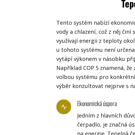
Tep
Tento systém nabízí ekonomic
vody a chlazení, což z něj či
využívají energii z teploty ok
u tohoto systému není určena
vytápí výkonem v násobku přij
Například COP 5 znamená, že z
volbou systému pro konkrétn
výběr konzultovat nejprve s 
Ekonomická úspora
Jedním z hlavních důvo
čerpadlo, je značná ú
na energie. Tepelná č