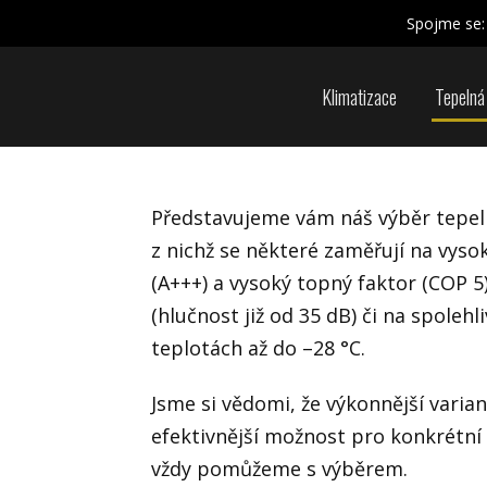
Spojme se:
Klimatizace
Tepelná
Představujeme vám náš výběr tepel
h
z nichž se některé zaměřují na vys
(A+++) a vysoký topný faktor (COP 5)
(hlučnost již od 35 dB) či na spolehl
teplotách až do –28 °C.
Jsme si vědomi, že výkonnější vari
efektivnější možnost pro konkrétní
vždy pomůžeme s výběrem.