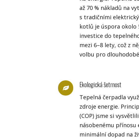
až 70 % nákladů na vy
s tradičními elektrick
kotlů je úspora okolo
investice do tepelnéh
mezi 6–8 lety, což z n
volbu pro dlouhodobé
Ekologická šetrnost
Tepelná čerpadla využ
zdroje energie. Princ
(COP) jsme si vysvětlil
násobenému přínosu e
minimální dopad na živ