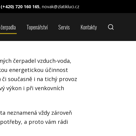
(+420) 720 160 165
, novak@zlatikluci.cz
 čerpadla
Topenářství
Servis
Kontakty
ných čerpadel vzduch-voda,
okou energetickou účinnost
 či současně i na tichý provoz
ivý výkon i při venkovních
anta neznamená vždy zároveň
 potřeby, a proto vám rádi