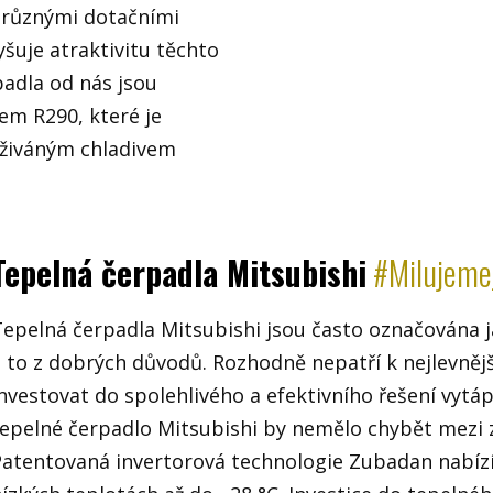
 různými dotačními
šuje atraktivitu těchto
adla od nás jsou
em R290, které je
uživáným chladivem
Tepelná čerpadla Mitsubishi
#Milujem
epelná čerpadla Mitsubishi jsou často označována ja
a to z dobrých důvodů. Rozhodně nepatří k nejlevněj
nvestovat do spolehlivého a efektivního řešení vytáp
tepelné čerpadlo Mitsubishi by nemělo chybět mezi
Patentovaná invertorová technologie Zubadan nabízí 