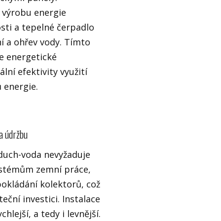
 výrobu energie
ti a tepelné čerpadlo
í a ohřev vody. Tímto
 energetické
lní efektivity využití
 energie.
 a údržbu
duch-voda nevyžaduje
ystémům zemní práce,
pokládání kolektorů, což
eční investici. Instalace
chlejší, a tedy i levnější.