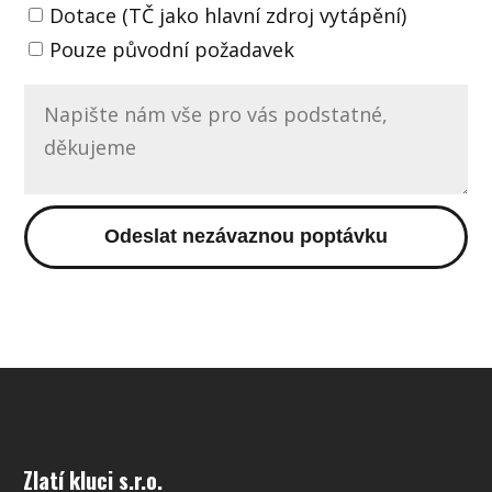
Dotace (TČ jako hlavní zdroj vytápění)
Pouze původní požadavek
Odeslat nezávaznou poptávku
Zlatí kluci s.r.o.