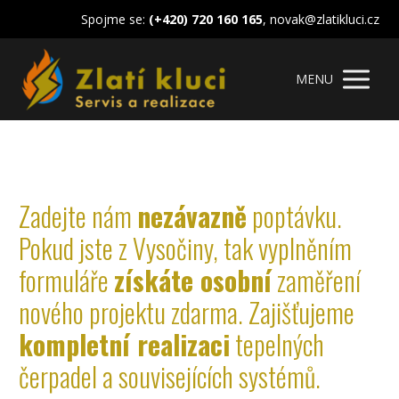
Spojme se:
(+420) 720 160 165
, novak@zlatikluci.cz
MENU
Zadejte nám
nezávazně
poptávku.
Pokud jste z Vysočiny, tak vyplněním
formuláře
získáte osobní
zaměření
nového projektu zdarma. Zajišťujeme
kompletní realizaci
tepelných
čerpadel a souvisejících systémů.