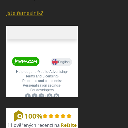
Jste řemeslník?