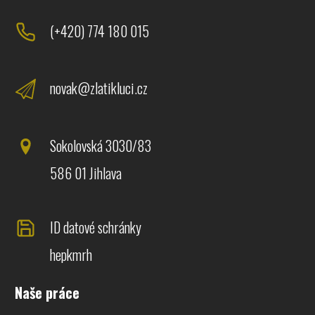
(+420) 774 180 015
novak@zlatikluci.cz
Sokolovská 3030/83
586 01 Jihlava
ID datové schránky
hepkmrh
Naše práce