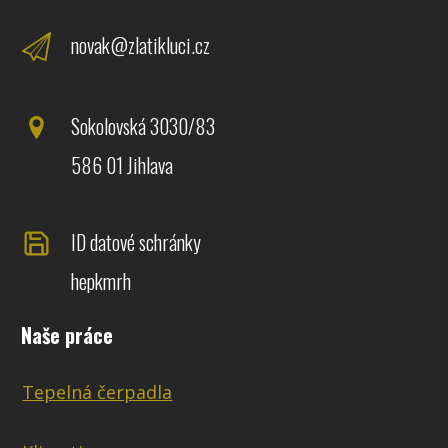
novak@zlatikluci.cz
Sokolovská 3030/83
586 01 Jihlava
ID datové schránky
hepkmrh
Naše práce
Tepelná čerpadla