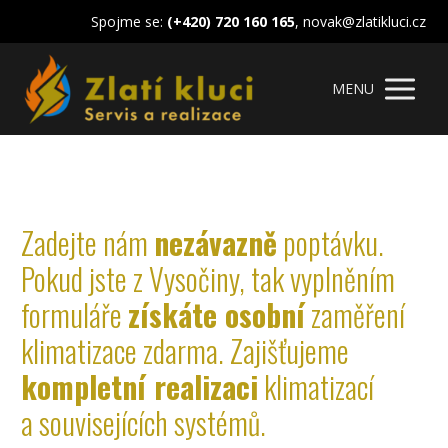
Spojme se:
(+420) 720 160 165
, novak@zlatikluci.cz
MENU
Zadejte nám
nezávazně
poptávku.
Pokud jste z Vysočiny, tak vyplněním
formuláře
získáte osobní
zaměření
klimatizace zdarma. Zajišťujeme
kompletní realizaci
klimatizací
a souvisejících systémů.