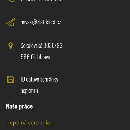
novak@zlatikluci.cz
Sokolovská 3030/83
586 01 Jihlava
ID datové schránky
hepkmrh
Naše práce
Tepelná čerpadla