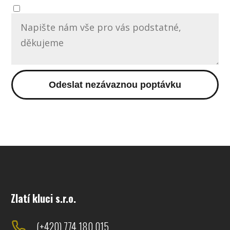
Odeslat nezávaznou poptávku
Zlatí kluci s.r.o.
(+420) 774 180 015