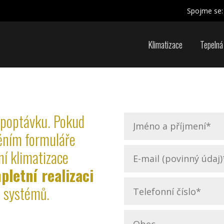
Spojme se:
Klimatizace
Tepelná
poptávku. Pokud
něním formuláře
í klimatizace
letní realizaci
h systémů.