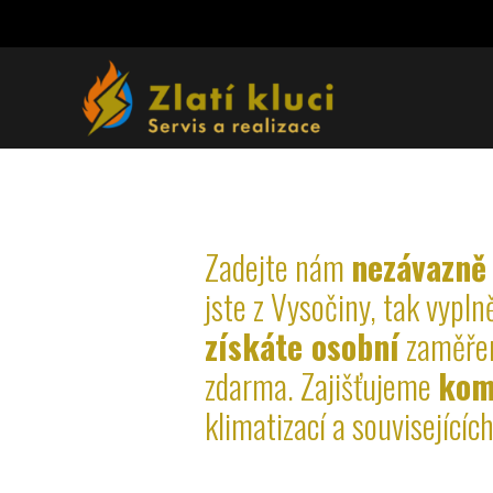
Zadejte nám
nezávazně
jste z Vysočiny, tak vypl
získáte osobní
zaměřen
zdarma. Zajišťujeme
komp
klimatizací a souvisejícíc