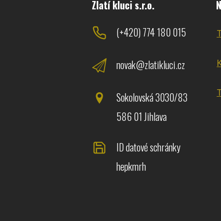
Zlatí kluci s.r.o.
N
(+420) 774 180 015
novak@zlatikluci.cz
Sokolovská 3030/83
586 01 Jihlava
ID datové schránky
hepkmrh