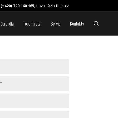
(+420) 720 160 165
, novak@zlatikluci.cz
 čerpadla
Topenářství
Servis
Kontakty