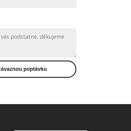
závaznou poptávku