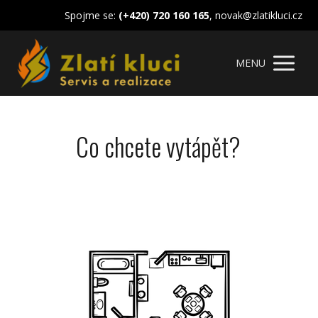
Spojme se:
(+420) 720 160 165
, novak@zlatikluci.cz
MENU
Co chcete vytápět?