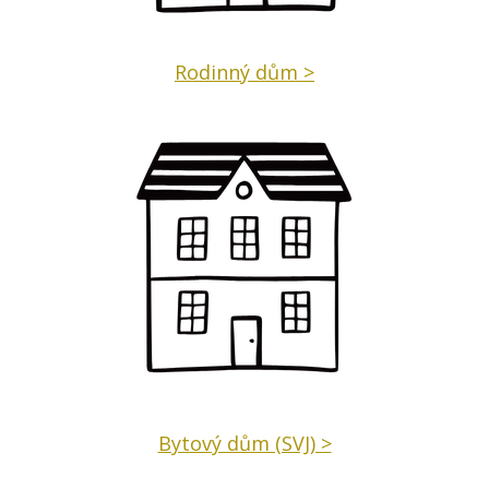
Rodinný dům >
Bytový dům (SVJ) >