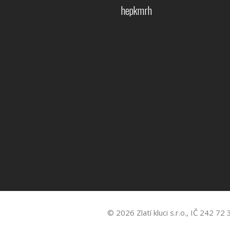
hepkmrh
© 2026 Zlatí kluci s.r.o., IČ 242 