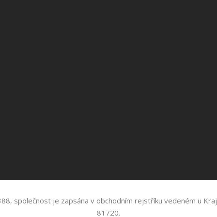
72 388, společnost je zapsána v obchodním rejstříku vedeném u Kraj
81720.