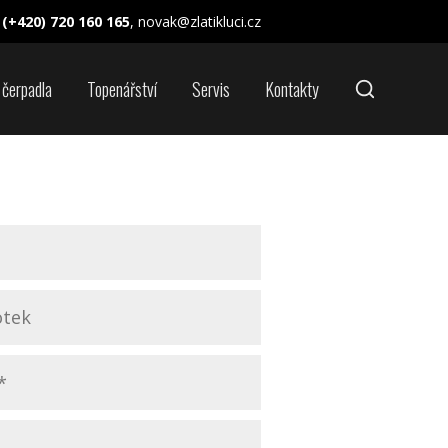
(+420) 720 160 165
, novak@zlatikluci.cz
 čerpadla
Topenářství
Servis
Kontakty