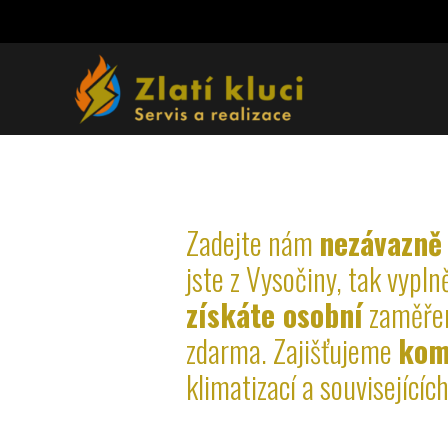
Zadejte nám
nezávazně
jste z Vysočiny, tak vypl
získáte osobní
zaměřen
zdarma. Zajišťujeme
komp
klimatizací a souvisejícíc