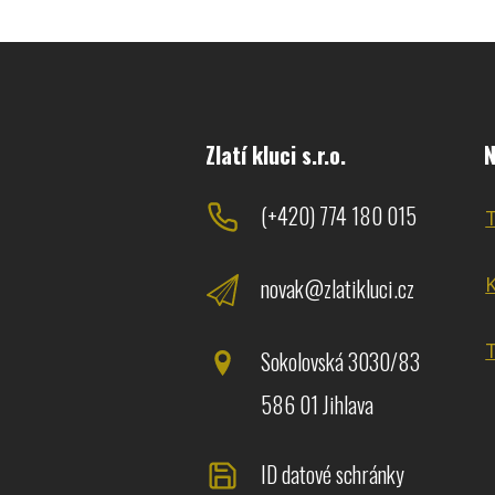
Zlatí kluci s.r.o.
N
(+420) 774 180 015
novak@zlatikluci.cz
Sokolovská 3030/83
586 01 Jihlava
ID datové schránky