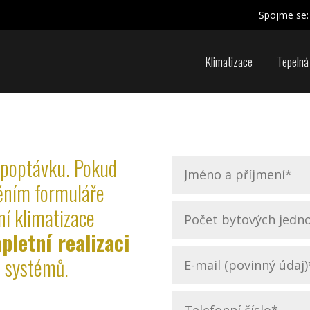
Spojme se:
Klimatizace
Tepelná
poptávku. Pokud
něním formuláře
í klimatizace
letní realizaci
h systémů.