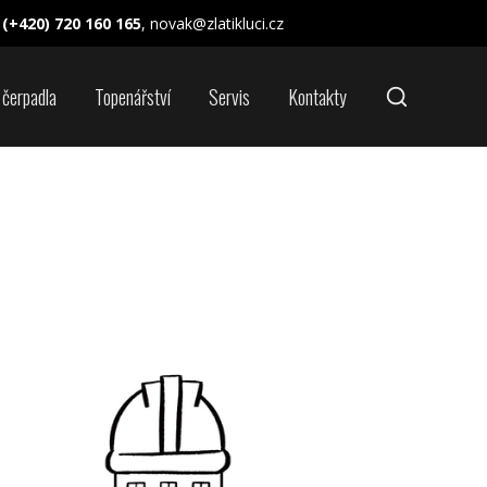
(+420) 720 160 165
, novak@zlatikluci.cz
 čerpadla
Topenářství
Servis
Kontakty