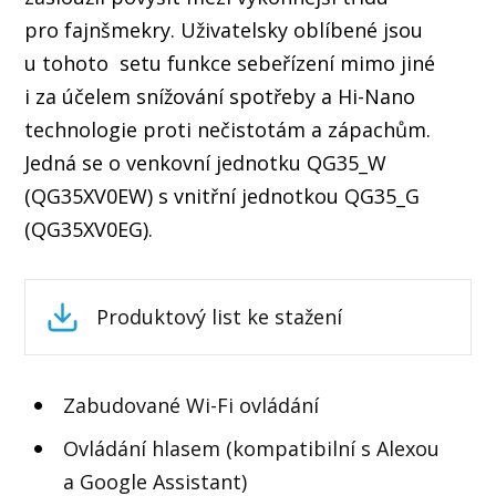
pro fajnšmekry. Uživatelsky oblíbené jsou
u tohoto setu funkce sebeřízení mimo jiné
i za účelem snížování spotřeby a Hi-Nano
technologie proti nečistotám a zápachům.
Jedná se o venkovní jednotku QG35_W
(QG35XV0EW) s vnitřní jednotkou QG35_G
(QG35XV0EG).
Produktový list ke stažení
Zabudované Wi-Fi ovládání
Ovládání hlasem (kompatibilní s Alexou
a Google Assistant)