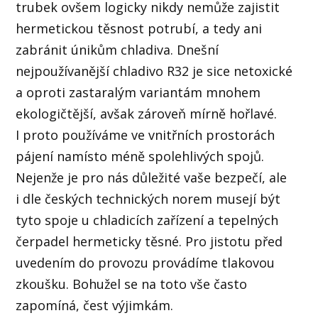
trubek ovšem logicky nikdy nemůže zajistit
hermetickou těsnost potrubí, a tedy ani
zabránit únikům chladiva. Dnešní
nejpoužívanější chladivo R32 je sice netoxické
a oproti zastaralým variantám mnohem
ekologičtější, avšak zároveň mírně hořlavé.
I proto používáme ve vnitřních prostorách
pájení namísto méně spolehlivých spojů.
Nejenže je pro nás důležité vaše bezpečí, ale
i dle českých technických norem musejí být
tyto spoje u chladicích zařízení a tepelných
čerpadel hermeticky těsné. Pro jistotu před
uvedením do provozu provádíme tlakovou
zkoušku. Bohužel se na toto vše často
zapomíná, čest výjimkám.