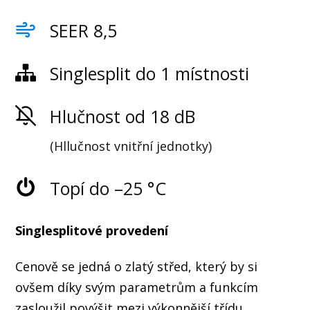
SEER 8,5
Singlesplit do 1 místnosti
Hlučnost od 18 dB
(Hllučnost vnitřní jednotky)
Topí do –25 °C
Singlesplitové provedení
Cenově se jedná o zlatý střed, který by si
ovšem díky svým parametrům a funkcím
zasloužil povýšit mezi výkonnější třídu