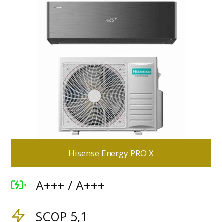
Hisense Energy PRO X
A+++ / A+++
SCOP 5,1