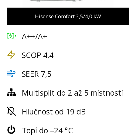
Hisense Comfort 3,5/4,0 kW
A++/A+
SCOP 4,4
SEER 7,5
Multisplit do 2 až 5 místností
Hlučnost od 19 dB
Topí do –24 °C