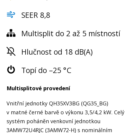
SEER 8,8
Multisplit do 2 až 5 místností
Hlučnost od 18 dB(A)
Topí do –25 °C
Multisplitové provedení
Vnitřní jednotky QH35XV3BG (QG35_BG)
v matné černé barvě o výkonu 3,5/4,2 kW. Celý
systém poháněn venkovní jednotkou
3AMW72U4RJC (3AMW72-H) s nominálním