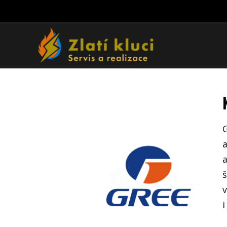
G
a
a
š
v
i