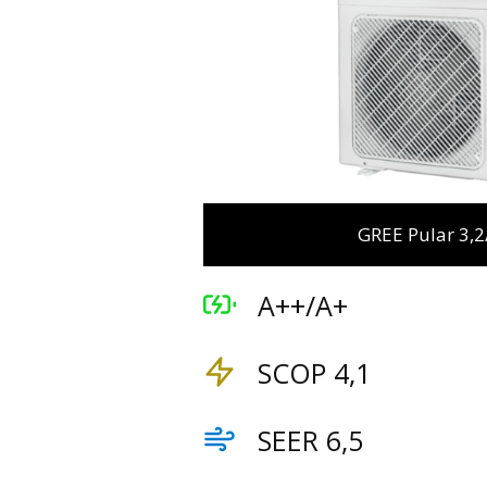
GREE Pular 3,2
A++/A+
SCOP 4,1
SEER 6,5