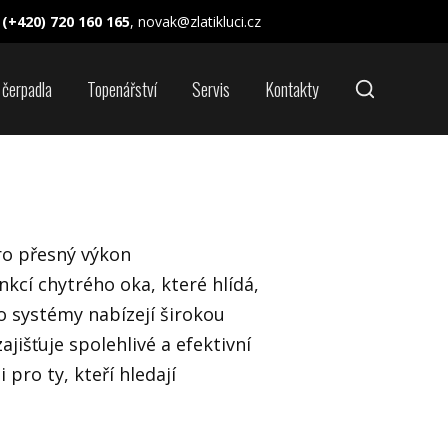
(+420) 720 160 165
, novak@zlatikluci.cz
 čerpadla
Topenářství
Servis
Kontakty
pro přesný výkon
nkcí chytrého oka, které hlídá,
o systémy nabízejí širokou
jišťuje spolehlivé a efektivní
 pro ty, kteří hledají