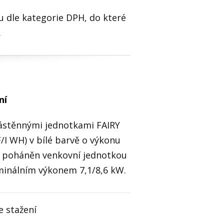
 dle kategorie DPH, do které
í.
ní
nástěnnými jednotkami FAIRY
I WH) v bílé barvě o výkonu
ém poháněn venkovní jednotkou
nálním výkonem 7,1/8,6 kW.
e stažení