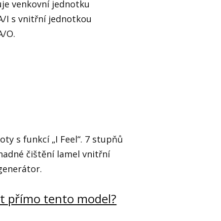
je venkovní jednotku
 s vnitřní jednotkou
A/O.
ty s funkcí „I Feel“. 7 stupňů
nadné čištění lamel vnitřní
generátor.
t přímo tento model?