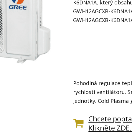
K6DNA1A, který obsahu
GWH12AGCXB-K6DNA1A/I
GWH12AGCXB-K6DNA1
Pohodlná regulace teplo
rychlosti ventilátoru. S
jednotky. Cold Plasma 
Chcete popta
Klikněte ZDE.