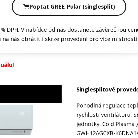
Poptat GREE Pular (singlesplit)
 % DPH. V nabídce od nás dostanete závěrečnou cenu
 na nás obrátit i skrze provedení pro více místnost
zuálu!
Singlesplitové proved
Pohodlná regulace teplo
rychlosti ventilátoru. S
jednotky. Cold Plasma 
GWH12AGCXB-K6DNA1A, 