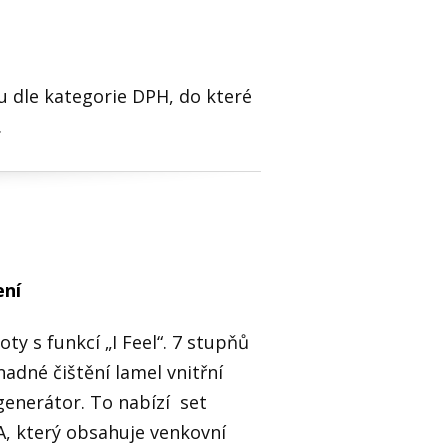
 dle kategorie DPH, do které
í.
ení
ty s funkcí „I Feel“. 7 stupňů
nadné čištění lamel vnitřní
generátor. To nabízí set
který obsahuje venkovní