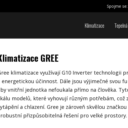
Spojme se:
Klimatizace
Tepelná
Klimatizace GREE
ree klimatizace využívají G10 Inverter technologii 
 energetickou účinnost. Dále jsou výjimečné svou fu
by vnitřní jednotka nefoukala přímo na člověka. Tyt
kálu modelů, které vyhovují různým potřebám, což za
ytápění a chlazení. Gree je zároveň skvělou značkou i
 robustní přizpůsobitelná řešení pro velké prostory.