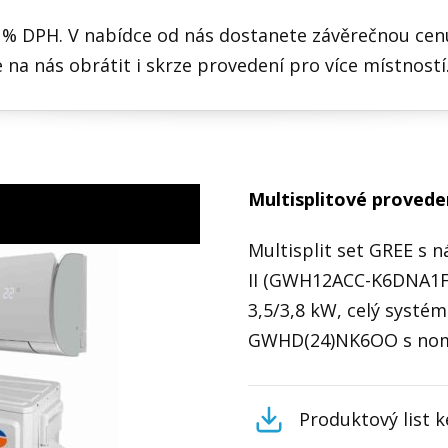
 % DPH. V nabídce od nás dostanete závěrečnou cenu
 na nás obrátit i skrze provedení pro více místnost
Multisplitové provede
Multisplit set GREE s 
II (GWH12ACC-K6DNA1F/
3,5/3,8 kW, celý syst
GWHD(24)NK6OO s nomi
Produktový list k