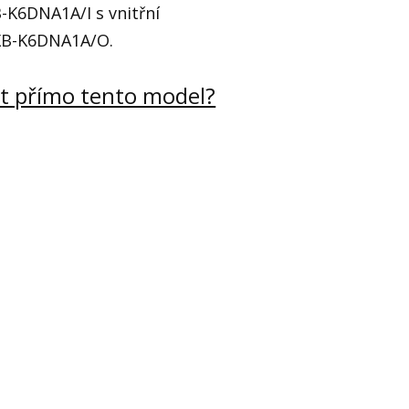
K6DNA1A/I s vnitřní
XB-K6DNA1A/O.
t přímo tento model?