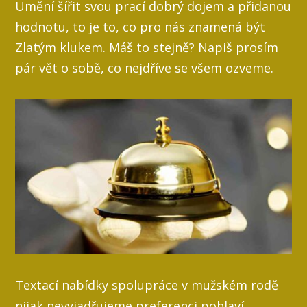
Umění šířit svou prací dobrý dojem a přidanou
hodnotu, to je to, co pro nás znamená být
Zlatým klukem. Máš to stejně? Napiš prosím
pár vět o sobě, co nejdříve se všem ozveme.
Textací nabídky spolupráce v mužském rodě
nijak nevyjadřujeme preferenci pohlaví