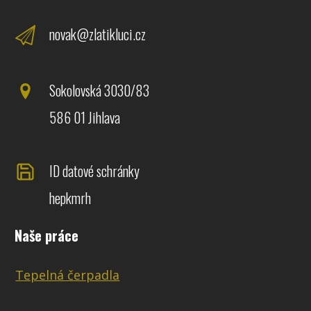
novak@zlatikluci.cz
Sokolovská 3030/83
586 01 Jihlava
ID datové schránky
hepkmrh
Naše práce
Tepelná čerpadla