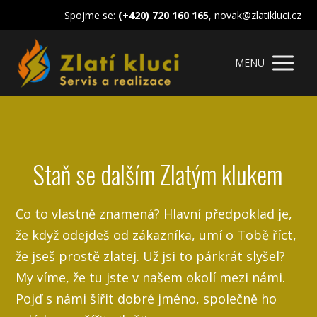
Spojme se:
(+420) 720 160 165
, novak@zlatikluci.cz
MENU
Staň se dalším Zlatým klukem
Co to vlastně znamená? Hlavní předpoklad je,
že když odejdeš od zákazníka, umí o Tobě říct,
že jseš prostě zlatej. Už jsi to párkrát slyšel?
My víme, že tu jste v našem okolí mezi námi.
Pojď s námi šířit dobré jméno, společně ho