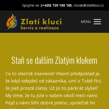
Spojme se:
(+420) 720 160 165
, novak@zlatikluci.cz
MENU
Staň se dalším Zlatým klukem
Co to vlastně znamená? Hlavní předpoklad je,
že když odejdeš od zákazníka, umí o Tobě říct,
že jseš prostě zlatej. Už jsi to párkrát slyšel?
My víme, že tu jste v našem okolí mezi námi.
Pojď s námi šířit dobré jméno, společně ho