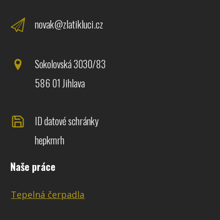
novak@zlatikluci.cz
Sokolovská 3030/83
586 01 Jihlava
ID datové schránky
hepkmrh
Naše práce
Tepelná čerpadla