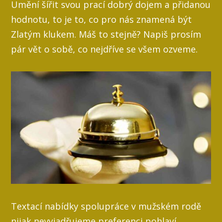
Umění šířit svou prací dobrý dojem a přidanou
hodnotu, to je to, co pro nás znamená být
Zlatým klukem. Máš to stejně? Napiš prosím
pár vět o sobě, co nejdříve se všem ozveme.
Textací nabídky spolupráce v mužském rodě
nijak nevyjadřujeme preferenci pohlaví