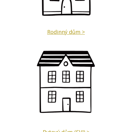
Rodinný dům >
Bytový dům (SVJ) >